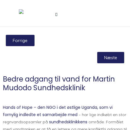
Forrige
Næste
Bedre adgang til vand for Martin
Mudodo Sundhedsklinik
Hands of Hope – den NGO i det østlige Uganda, som vi
fornylig indledte et samarbejde med
– har lige indkøbt en stor
sundhedsklinikkens
regnvandsopsamler på
område. Formålet
med vandtanken er at få en lettere og mere konfliktfri adgang til