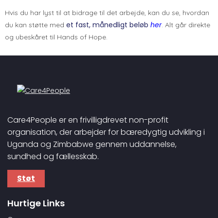
Hvis du har lyst til at bidrage til det arbejde, kan du se, hvordan
et fast, månedligt beløb
her
du kan støtte med
. Alt går direkte
og ubeskåret til Hands of Hope.
Care4People er en frivilligdrevet non-profit
organisation, der arbejder for bæredygtig udvikling i
Uganda og Zimbabwe gennem uddannelse,
sundhed og fællesskab.
Støt
Hurtige Links