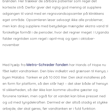
brønden. Her trækker de sårbare patienter som regel det
korteste strå. Derfor giver det rigtig god mening at supplere
adgangen til vand med en regnsvandsopsamler på klinikkens
eget område. Opsamleren løser selvsagt ikke alle problemer,
men kan dog supplere med betydelige mængder ekstra vand til
forskellige formål i de perioder, hvor det regner meget. I Uganda
falder regntiden som regel i april-maj og igen i oktober-
november.
Metro-Schrøder fonden
Med hjælp fra
har Hands of Hope nu
fået købt vandtanken. Den blev indkøbt ved grænsen til Kenya, i
byen Malaba. Tanken er på 10.000 liter. Den skal installeres på
en form for platform, så den står højt – det sker både af hensyn
til sikkerheden, så der ikke kan komme ubudne gæster og
forurene tanken, men også for at vandet kan blive presset ned
og ud med tyngdekraften. Dermed er der altså stadig et stykke
arbejde, der skal gøres, før vandtanken er i fuld funktion.