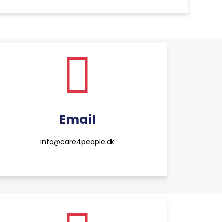
Email
info@care4people.dk