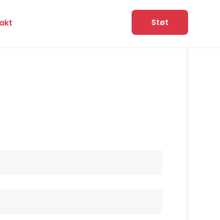
Støt
akt