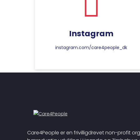
Instagram
instagram.com/care4people_dk
Care4People er en frivilligdrevet non-profit org