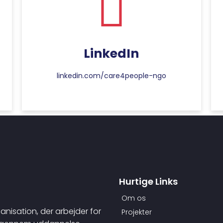
LinkedIn
linkedin.com/care4people-ngo
Hurtige Links
Om os
anisation, der arbejder for
Projekter